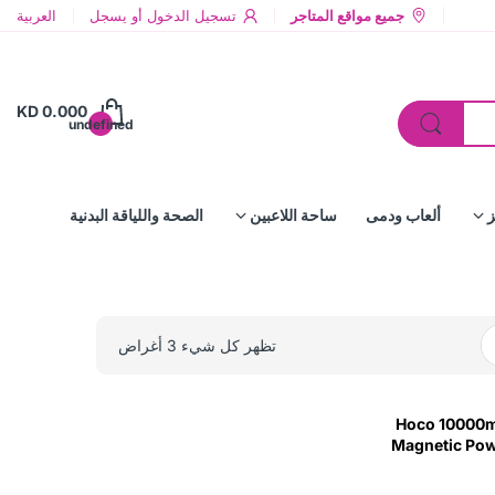
جميع مواقع المتاجر
تسجيل الدخول
أو
يسجل
العربية
KD 0.000
undefined
ز
ألعاب ودمى
ساحة اللاعبين
الصحة واللياقة البدنية
تظهر كل شيء 3 أغراض
Hoco 10000m
Magnetic Pow
PD20W - Whi