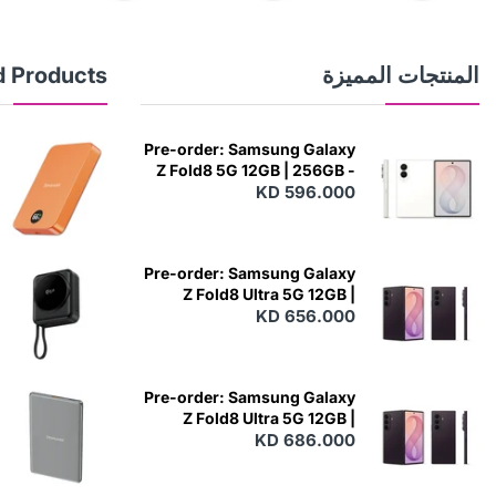
المنتجات المميزة
d Products
Pre-order: Samsung Galaxy
Z Fold8 5G 12GB | 256GB -
KD 596.000
Cream
N
E
W
Pre-order: Samsung Galaxy
Z Fold8 Ultra 5G 12GB |
256GB - Violet Shadow
KD 656.000
N
E
W
Pre-order: Samsung Galaxy
Z Fold8 Ultra 5G 12GB |
512GB - Violet Shadow
KD 686.000
N
E