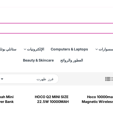
سسوارات
Computers & Laptops
الإلكترونيات
ستانلي بوتل
العطور والروائح
Beauty & Skincare
فرز
ah Mini
HOCO Q2 MINI SIZE
Hoco 10000ma
er Bank
22.5W 10000MAH
Magnetic Wireles
PD20W - Black
POWER BANK مع عرض
te -Dlii
رقمي LED - White -PJ08