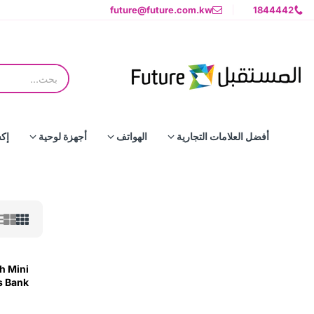
future@future.com.kw
1844442
أفضل العلامات التجارية
الهواتف
أجهزة لوحية
إك
h Mini
s Bank
 -F68Y