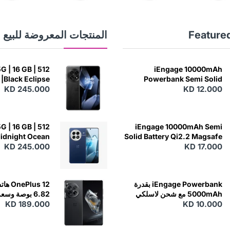
Feature
المنتجات المعروضة للبيع
G | 16 GB | 512
iEngage 10000mAh
|Black Eclipse
Powerbank Semi Solid
KD 245.000
Battery 20W Wireless
KD 12.000
Charging
G | 16 GB | 512
iEngage 10000mAh Semi
Midnight Ocean
Solid Battery Qi2.2 Magsafe
KD 17.000
Powerbank مع كابلات مدمجة
KD 245.000
iEngage Powerbank بقدرة
5000mAh مع شحن لاسلكي
 - Silky Black
KD 189.000
KD 10.000
(15W)