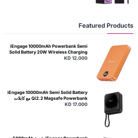
Featured Products
iEngage 10000mAh Powerbank Semi
Solid Battery 20W Wireless Charging
KD 12.000
N
E
W
iEngage 10000mAh Semi Solid Battery
Qi2.2 Magsafe Powerbank مع كابلات
مدمجة
KD 17.000
N
E
W