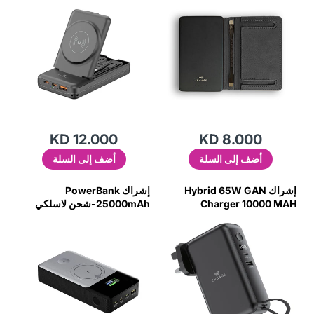
KD 12.000
KD 8.000
أضف إلى السلة
أضف إلى السلة
إشراك Hybrid 65W GAN
إشراك PowerBank
Charger 10000 MAH
25000mAh-شحن لاسلكي
POWER BANK (38.5W/H)
مزدوج 3 USB-C 1 USB-A