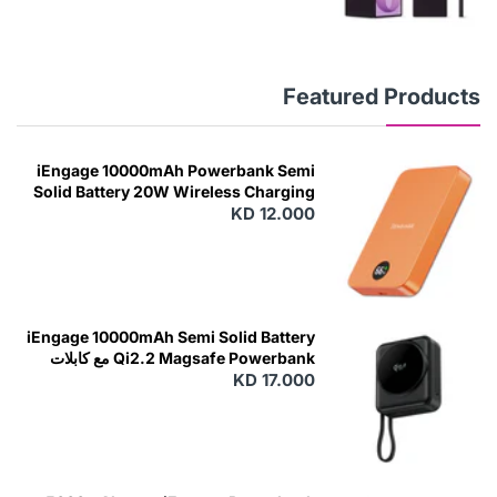
Featured Products
iEngage 10000mAh Powerbank Semi
Solid Battery 20W Wireless Charging
KD 12.000
N
E
W
iEngage 10000mAh Semi Solid Battery
Qi2.2 Magsafe Powerbank مع كابلات
مدمجة
KD 17.000
N
E
W