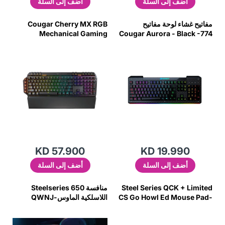
أضف إلى السلة
أضف إلى السلة
مفاتيح غشاء لوحة مفاتيح
Cougar Cherry MX RGB
Mechanical Gaming
Cougar Aurora - Black -774
Keyboard - Black -6Byt
KD 57.900
KD 19.990
أضف إلى السلة
أضف إلى السلة
Steel Series QCK + Limited
منافسة Steelseries 650
CS Go Howl Ed Mouse Pad-
اللاسلكية الماوس-QWNJ
6WDM