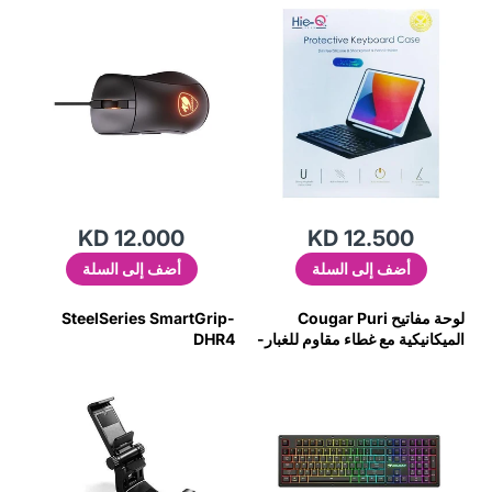
حامل 10.2
5HDN
KD 12.000
KD 12.500
أضف إلى السلة
أضف إلى السلة
لوحة مفاتيح Cougar Puri
SteelSeries SmartGrip-
الميكانيكية مع غطاء مقاوم للغبار-
DHR4
السوائل-XYBW