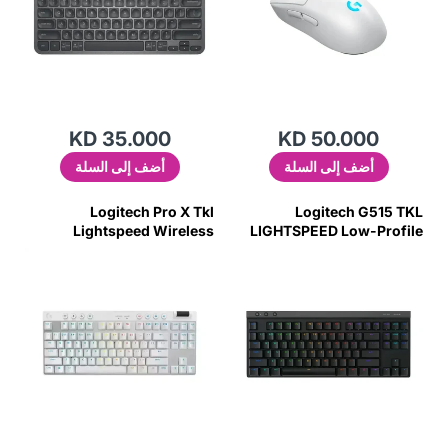
KD 35.000
KD 50.000
أضف إلى السلة
أضف إلى السلة
Logitech Pro X Tkl
Logitech G515 TKL
Lightspeed Wireless
LIGHTSPEED Low-Profile
Mechanical Rgb Gaming
Wireless Gaming Keyboard
Keyboard - White
Tactile Switch - Black (US
Layout)