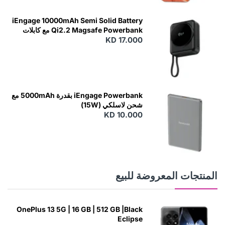
E
W
iEngage 10000mAh Semi Solid Battery
Qi2.2 Magsafe Powerbank مع كابلات
مدمجة
KD 17.000
N
E
W
iEngage Powerbank بقدرة 5000mAh مع
شحن لاسلكي (15W)
KD 10.000
N
E
W
المنتجات المعروضة للبيع
OnePlus 13 5G | 16 GB | 512 GB |Black
Eclipse