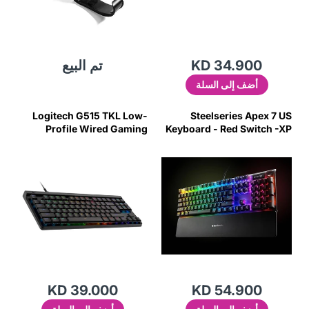
KD 34.900
تم البيع
أضف إلى السلة
Logitech G515 TKL Low-
Steelseries Apex 7 US
Profile Wired Gaming
Keyboard - Red Switch -XP
Keyboard Tactile Switch -
Black (US Layout)
KD 39.000
KD 54.900