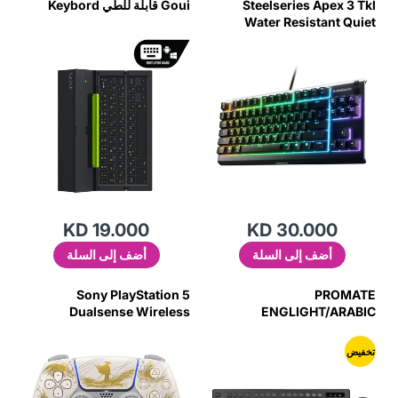
Steelseries Apex 3 Tkl
Goui قابلة للطي Keybord
Water Resistant Quiet
Tenkeyless Keyboard With
Rgb Lighting - Arabic
Layout
KD 19.000
KD 30.000
أضف إلى السلة
أضف إلى السلة
Sony PlayStation 5
PROMATE
Dualsense Wireless
ENGLIGHT/ARABIC
Controller Ghost Of Yotei
Wireless Keyboard &
Limited Edition
Mouse Combo - Black -
تخفيض
TJRD7JO