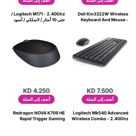
أضف إلى السلة
أضف إلى السلة
Logitech M171 - 2.40Ghz /
Dell Km3322W Wireless
Keyboard And Mouse -
حتى 10 أمتار / لاسلكي / أسود
2.40Ghz / Optical / 1000Dpi
رمادي - Mouse
/ Wireless /Black /
Arabic/English Keys -
مجموعة لوحة مفاتيح وماوس
KD 4.250
KD 7.500
أضف إلى السلة
أضف إلى السلة
Redragon NOVA K709 HE
Logitech Mk540 Advanced
Rapid Trigger Gaming
Wireless Combo - 2.40Ghz
Keyboard (Transparent
/ Up To 10M / Usb Wireless
Blue Keycaps)
Receiver /Arb/Eng / Black -
مجموعة لوحة مفاتيح وفأرة