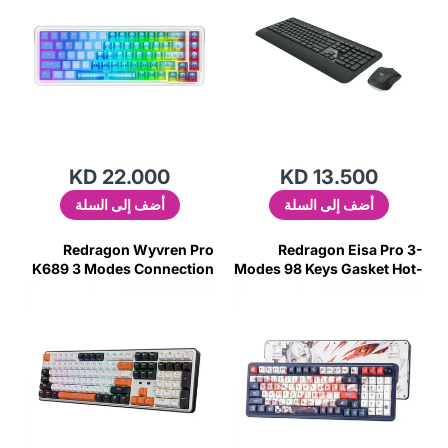
KD 22.000
KD 13.500
أضف إلى السلة
أضف إلى السلة
Redragon Wyvren Pro
Redragon Eisa Pro 3-
K689 3 Modes Connection
Modes 98 Keys Gasket Hot-
With Backlighting Gaming
Swappable RGB
Keyboard
Mechanical Gaming
Keyboard With Linear
Mechanical Switches -
Blue/White