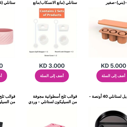
(بني)-صغير
ستانلي (مانع الانسكاب/مانع
ستانلي (غ
التسرب/غطاء القش-
حلزوني/م
قطعتين)-أبيض
مقاومة للرذاذ-3 
0
KD 3.000
KD 5.000
أضف إلى السلة
أضف إلى السلة
أض
غطاء بديل لستانلي 40 أونصة -
قوالب ثلج أسطوانية مجوفة
قوالب ثلج
من السيليكون لستانلي - وردي
من السيلي