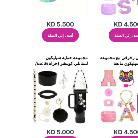
KD 5.500
KD 4.50
ف إلى السلة
أضف إلى السلة
 زخرفي مع مجموعة
مجموعة حماية سيليكون
ليكون مانعة
لستانلي كوينشر (حزام/قاعدة/
كواب ستانلي - وردي
غطاء قش/زخارف-2 قطعة)-
أسود
KD 5.000
KD 4.50