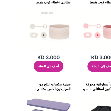
طاء كوب بنمط
ستانلي (غطاء كوب بنمط
جموعة سدادة
حلزوني/مجموعة سدادة مانعة
قطع)-وردي
للرذاذ-3 قطع)-بيج
KD 3.000
KD 3.00
ف إلى السلة
أضف إلى السلة
 أسطوانية مجوفة
صينية مكعبات الثلج من
كون لستانلي - أسود
السيليكون لكأس ستانلي-
(أرجواني)-صغير