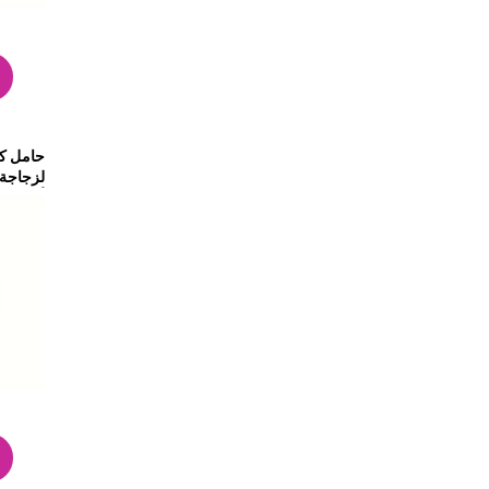
حامل ك
أونصة/30 أونصة (أرجواني)