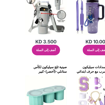
KD 3.500
KD 10.0
ف إلى السلة
أضف إلى السلة
دادات سيليكون
صينية ثلج سيليكون لكأس
سرب مع حرف ابتدائي
ستانلي-(أخضر)-كبير
واب ستانلي -
S