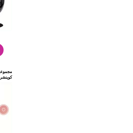
مجموعة 
كوينشر (
التسرب 
قطعتين