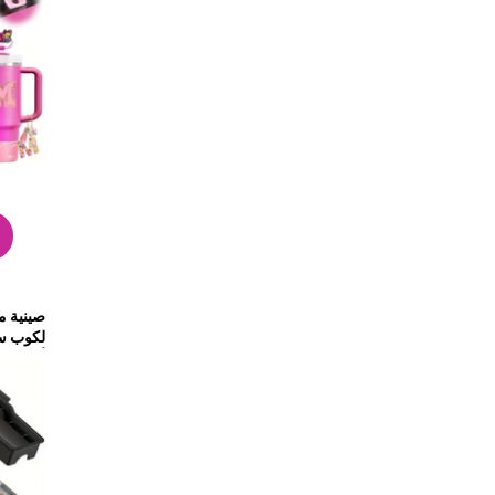
صينية م
أسود