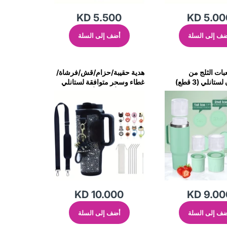
KD 5.500
KD 5.00
ف إلى السلة
أضف إلى السلة
بات الثلج من
هدية حقيبة/حزام/قش/فرشاة/
السيليكون لستانلي (3 قطع)
غطاء وسحر متوافقة لستانلي
بسعة 40 أونصة (أسود)
KD 10.000
KD 9.00
ف إلى السلة
أضف إلى السلة