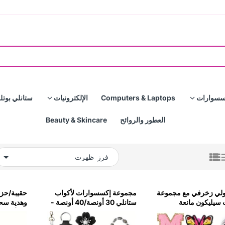
سسوارات
Computers & Laptops
الإلكترونيات
ستانلي بوتل
العطور والروائح
Beauty & Skincare
فرز
لي زخرفي مع مجموعة
مجموعة إكسسوارات لأكواب
حقيبة/حز
سيليكون مانعة
ستانلي 30 أونصة/40 أونصة -
وهدية سحر
لأكواب ستانلي - وردي
مقبض، غطاء، زينة، غطاء و
40 أوقية (أرجواني)
حزام - أسود