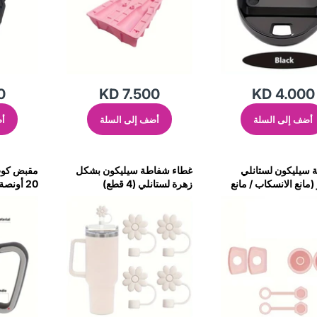
0
KD 7.500
KD 4.000
أضف إلى السلة
أضف إلى السلة
أض
سيليكون لستانلي
غطاء شفاطة سيليكون بشكل
مقبض كوب
مانع الانسكاب / مانع
زهرة لستانلي (4 قطع)
20 أونصة (رمادي)
/ غطاء القش-
(كريمي)
)-وردي