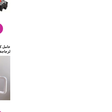
حامل ك
أونصة/30 أونصة (وردي)