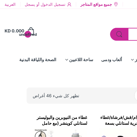
جميع مواقع المتاجر
تسجيل الدخول
أو
يسجل
العربية
KD 0.000
undefined
ز
ألعاب ودمى
ساحة اللاعبين
الصحة واللياقة البدنية
تظهر كل شيء 46 أغراض
ام/قش/فرشاة/غطاء
غطاء من النيوبرين والبوليستر
ية لستانلي بسعة
لستانلي كوينشر (مع حامل
للهاتف/المفاتيح/البطاقات)-
رمادي فضي