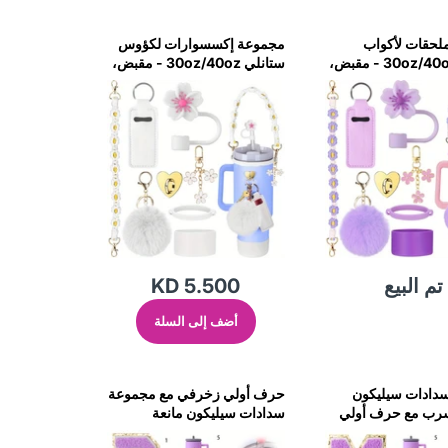
لحقات لأكواب
مجموعة إكسسوارات لكؤوس
ستانلي 30oz/40oz - مقبض،
ستانلي 30oz/40oz - مقبض،
ة، غطاء و حزام -
غطاء، زينة، غطاء و حزام -
أبيض
تم البيع
KD 5.500
أضف إلى السلة
دادات سيليكون
حرف أولي زخرفي مع مجموعة
تسرب مع حرف أولي
سدادات سيليكون مانعة
واب ستانلي -
للتسرب لأكواب ستانلي -