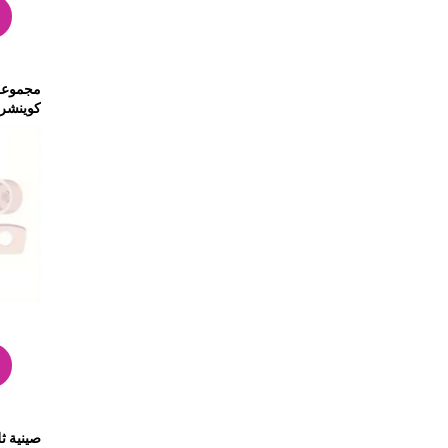
مجموعة 
كوينشر 
التسرب
قطعتين)
صينية ث