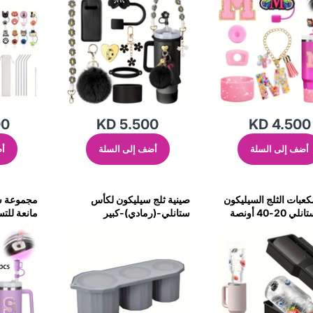
00
KD 5.500
KD 4.500
أضف إلى السلة
أضف إلى السلة
أض
كعبات الثلج السيليكون
صينية ثلج سيليكون لكأس
مجموعة س
لكوب ستانلي 20-40 أونصة
ستانلي-(رمادي)-كبير
مانعة للت
زخرفي لأك
أرجواني - 