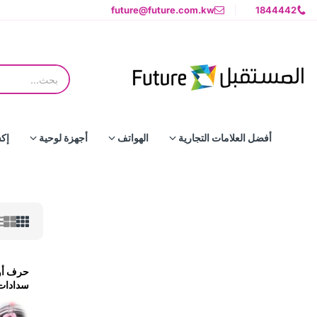
future@future.com.kw
1844442
أفضل العلامات التجارية
الهواتف
أجهزة لوحية
إك
حرف أو
سدادات 
للتسرب 
- م