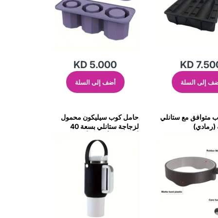
KD 5.000
KD 7.50
ف إلى السلة
أضف إلى السلة
 متوافق مع ستانلي
حامل كوب سيليكون محمول
لزجاجة ستانلي بسعة 40
أونصة/30 أونصة (أسود)