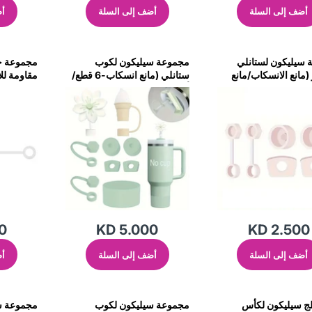
أضف إلى السلة
أضف إلى السلة
أض
سيليكون لستانلي
مجموعة سيليكون لكوب
مجموعة حم
(مانع الانسكاب/مانع
ستانلي (مانع انسكاب-6 قطع/
مقاومة لل
/غطاء القش-
أغطية شفاط-2 قطع/قاعدة)-
كوينشر (3 قطع)
-زهري فاتح
أخضر ماتشا
0
KD 5.000
KD 2.500
أضف إلى السلة
أضف إلى السلة
أض
لج سيليكون لكأس
مجموعة سيليكون لكوب
مجموعة س