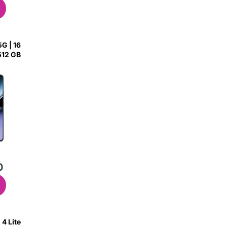
G | 16
ميدنايت
0
4 Lite