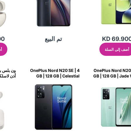
KD 69.90
تم البيع
00
أضف إلى السلة
أض
OnePlus Nord N20 SE | 4
OnePlus Nord N20 
GB | 128 GB | Jade
GB | 128 GB | Celestial
أذن لاسلك
Black-U3JU
وايت-W3ST