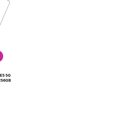
CE5 5G
nfinity