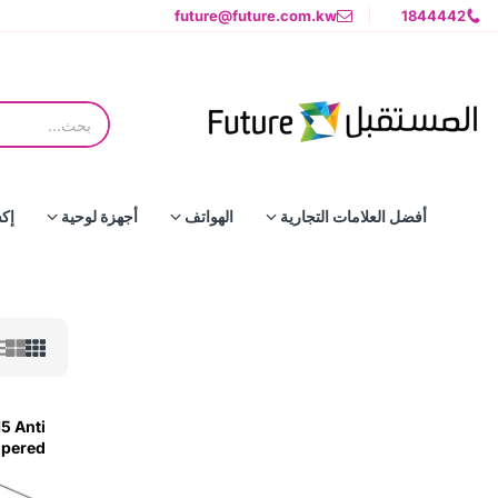
future@future.com.kw
1844442
أفضل العلامات التجارية
الهواتف
أجهزة لوحية
إك
5 Anti
mpered
tector
Clear)