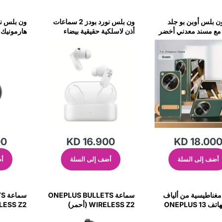
 بلس أوبن بو جلد
ون بلس نورد بودز 2 سماعات
مع مسند معدني أخضر
أذن لاسلكية حقيقية بيضاء
هارمونيك
البرق-510X
00
KD 16.900
KD 18.00
أضف إلى السلة
أضف إلى السلة
أض
غناطيسية من ألياف
سماعة ONEPLUS BULLETS
سم
ONEPLUS 13
WIRELESS Z2 (أحمر)
WIRELESS Z2