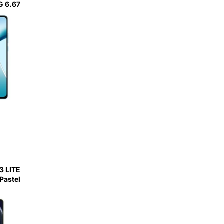
a Blue
3 LITE
 Pastel
e-AZLI