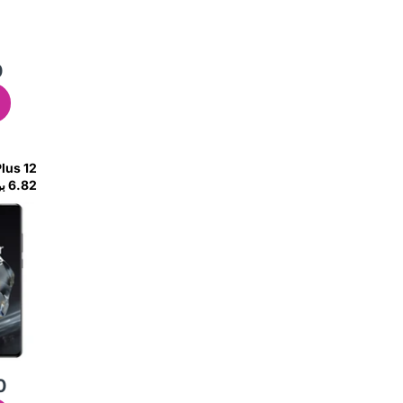
0
Black
0