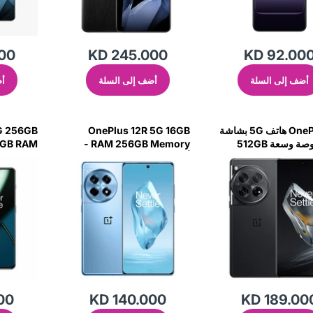
00
KD 245.000
KD 92.00
أضف إلى السلة
أضف إلى السلة
أض
OnePlus 12 هاتف 5G بشاشة
OnePlus 12R 5G 16GB
5G 256GB
6.82 بوصة وسعة 512GB
RAM 256GB Memory -
16GB RAM - أ
وذاكرة RAM 16GB - Silky
أزرق بارد
00
KD 140.000
KD 189.00