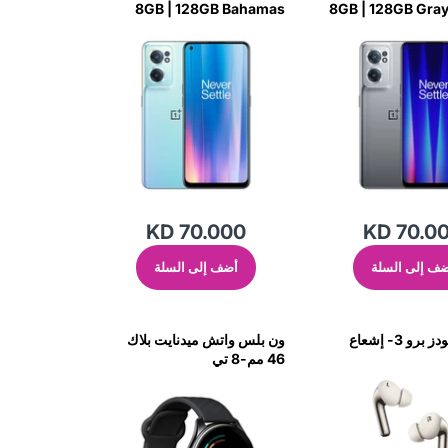
8GB | 128GB Bahamas
8GB | 128GB Gray
Blue-45CB
KD 70.000
KD 70.0
ف إلى السلة
أضف إلى السلة
ون بلس بودز برو 3- إشعاع
ون بلس واتش ميدنايت بلاك
46 مم-8 تي