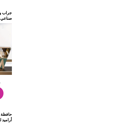
جراب ون
صناعي 
- FGNR
0
حافظة م
أراميد لهاتف 