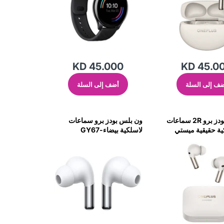
KD 45.000
KD 45.0
ف إلى السلة
أضف إلى السلة
ون بلس بودز برو 2R سماعات
ون بلس بودز برو سماعات
ية حقيقية ميستي
لاسلكية بيضاء-GY67