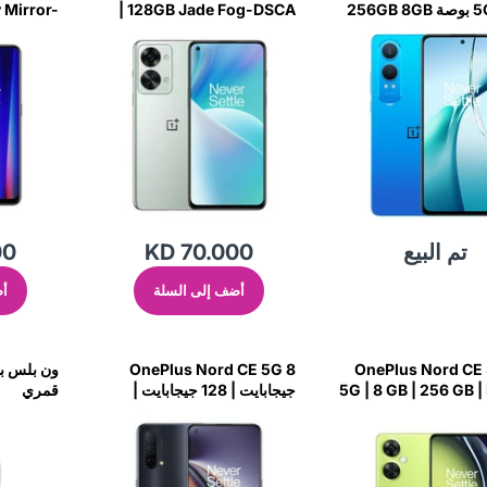
5G 6.67 بوصة 256GB 8GB
| 128GB Jade Fog-DSCA
 Mirror-
LBCA
RAM - Meg
تم البيع
KD 70.000
00
أضف إلى السلة
أض
OnePlus Nord CE 5G 8
OnePlus Nord CE 
5G | 8 GB | 256 GB |
جيجابايت | 128 جيجابايت |
قمري
Charcoal Ink-BYN4
Lim