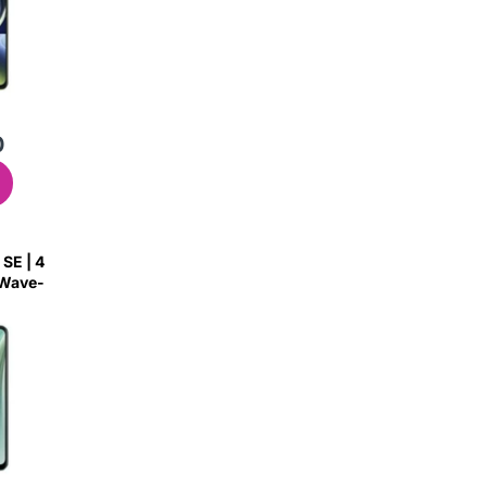
0
SE | 4
 Wave-
7FEO