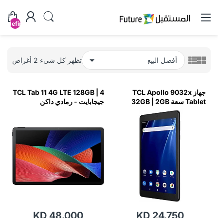
undefined
تظهر كل شيء 2 أغراض
جهاز TCL Apollo 9032x
TCL Tab 11 4G LTE 128GB | 4
Tablet سعة 32GB | 2GB
جيجابايت - رمادي داكن
باللون الأسود-M5FQ
KD 48.000
KD 24.750