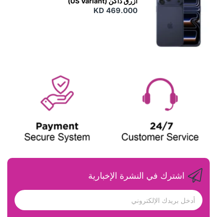
أزرق داكن (US Variant)
KD 469.000
اشترك في النشرة الإخبارية