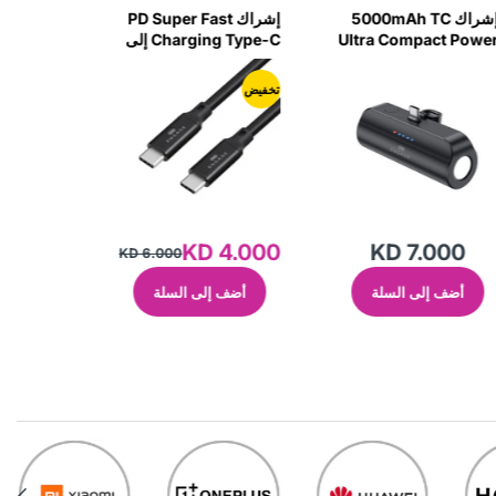
إشراك PD Super Fast
إشراك حامل هاتف
إشر
Charging Type-C إلى
السيارة المغناطيسية-
2ZJM
I3PD
Type-C Cable 100W 
Meter-IA3
خفيض
900
KD 4.00
KD 6.000
أضف إلى السلة
أضف 
تم البيع