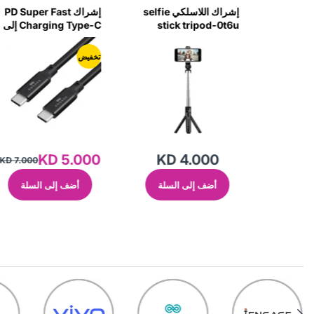
إشراك اللاسلكي selfie
إشراك PD Super Fast
إشراك كابل USB -C
sti
Charging Type-C إلى
المغناطيسي 60W مع
Type-C Cable 100W 2
محول البرق الأسود -
EZDF
Meter-Azl3
تخفيض
KD 4.500
KD 5.000
KD
KD 7.000
سلة
أضف إلى السلة
أضف إلى السلة