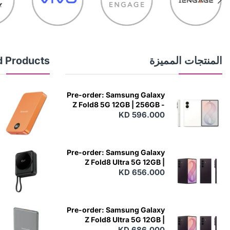
المنتجات المميزة
d Products
Pre-order: Samsung Galaxy
Z Fold8 5G 12GB | 256GB -
KD 596.000
Cream
N
E
W
Pre-order: Samsung Galaxy
Z Fold8 Ultra 5G 12GB |
256GB - Violet Shadow
KD 656.000
N
E
W
Pre-order: Samsung Galaxy
Z Fold8 Ultra 5G 12GB |
512GB - Violet Shadow
KD 686.000