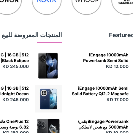
Feature
المنتجات المعروضة للبيع
G | 16 GB | 512
iEngage 10000mAh
|Black Eclipse
Powerbank Semi Solid
KD 245.000
Battery 20W Wireless
KD 12.000
Charging
G | 16 GB | 512
iEngage 10000mAh Semi
Midnight Ocean
Solid Battery Qi2.2 Magsafe
KD 17.000
Powerbank مع كابلات مدمجة
KD 245.000
iEngage Powerbank بقدرة
5000mAh مع شحن لاسلكي
 - Silky Black
KD 189.000
KD 10.000
(15W)