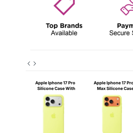
ne 17 Pro
Apple Iphone 17 Pro
Apple Iphone 17 Pr
Case With
Silicone Case With
Max Silicone Cas
e - Neon
Magsafe - Neon
With Magsafe - Neo
Yellow
Yellow
Yello