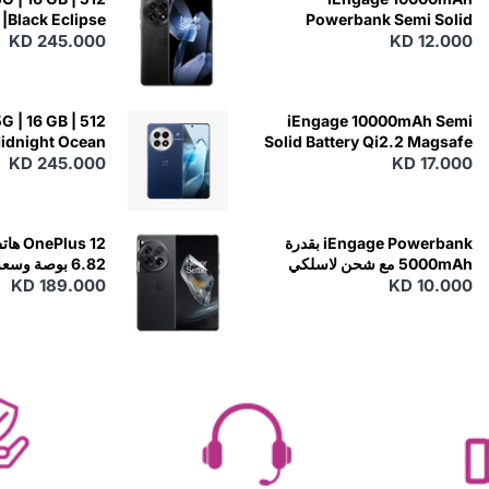
|Black Eclipse
Powerbank Semi Solid
KD 245.000
Battery 20W Wireless
KD 12.000
Charging
G | 16 GB | 512
iEngage 10000mAh Semi
Midnight Ocean
Solid Battery Qi2.2 Magsafe
KD 17.000
Powerbank مع كابلات مدمجة
KD 245.000
iEngage Powerbank بقدرة
5000mAh مع شحن لاسلكي
 - Silky Black
KD 189.000
KD 10.000
(15W)