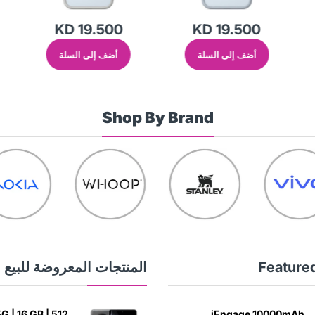
KD 19.500
KD 19.500
أضف إلى السلة
أضف إلى السلة
Shop By Brand
Feature
المنتجات المعروضة للبيع
G | 16 GB | 512
iEngage 10000mAh