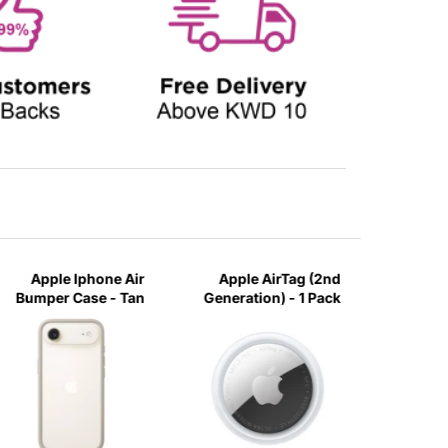
يح Smart
Apple AirTag (2nd
Apple Iphone Air
Keyboard لجهاز iPad
Generation) - 1 Pack
Bumper Case - Tan