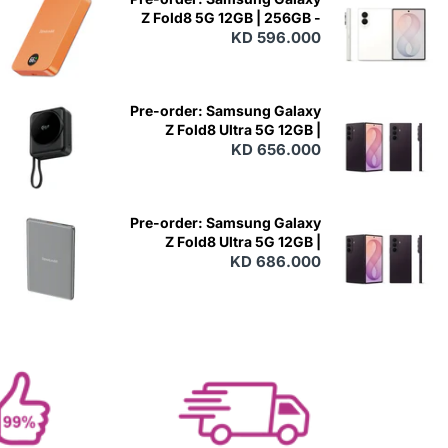
Z Fold8 5G 12GB | 256GB -
KD 596.000
Cream
N
E
W
Pre-order: Samsung Galaxy
Z Fold8 Ultra 5G 12GB |
256GB - Violet Shadow
KD 656.000
N
E
W
Pre-order: Samsung Galaxy
Z Fold8 Ultra 5G 12GB |
512GB - Violet Shadow
KD 686.000
N
E
W