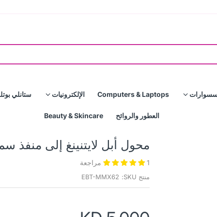
سسوارات
Computers & Laptops
الإلكترونيات
ستانلي بوتل
العطور والروائح
Beauty & Skincare
محول أبل لايتنينغ إلى منفذ سماعات 3.5 م
1 مراجعة
منتج SKU:
EBT-MMX62