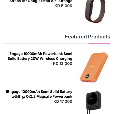
Straps for Google Fitbit Air – Orange
KD 5.000
Featured Products
iEngage 10000mAh Powerbank Semi
Solid Battery 20W Wireless Charging
KD 12.000
N
E
W
iEngage 10000mAh Semi Solid Battery
Qi2.2 Magsafe Powerbank مع كابلات
مدمجة
KD 17.000