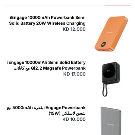
iEngage 10000mAh Powerbank Semi
Solid Battery 20W Wireless Charging
KD 12.000
N
E
W
iEngage 10000mAh Semi Solid Battery
Qi2.2 Magsafe Powerbank مع كابلات
مدمجة
KD 17.000
N
E
W
iEngage Powerbank بقدرة 5000mAh مع
شحن لاسلكي (15W)
KD 10.000