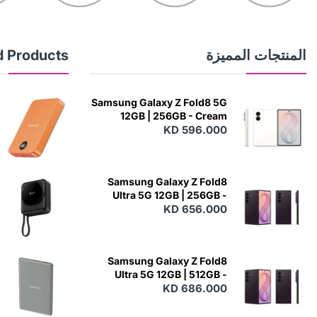
المنتجات المميزة
d Products
Samsung Galaxy Z Fold8 5G
12GB | 256GB - Cream
KD 596.000
N
E
W
Samsung Galaxy Z Fold8
Ultra 5G 12GB | 256GB -
Violet Shadow
KD 656.000
N
E
W
Samsung Galaxy Z Fold8
Ultra 5G 12GB | 512GB -
Violet Shadow
KD 686.000
N