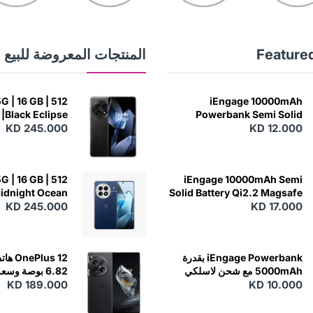
Feature
المنتجات المعروضة للبيع
G | 16 GB | 512
iEngage 10000mAh
|Black Eclipse
Powerbank Semi Solid
KD 245.000
Battery 20W Wireless
KD 12.000
Charging
G | 16 GB | 512
iEngage 10000mAh Semi
Midnight Ocean
Solid Battery Qi2.2 Magsafe
KD 17.000
Powerbank مع كابلات مدمجة
KD 245.000
iEngage Powerbank بقدرة
5000mAh مع شحن لاسلكي
 - Silky Black
KD 189.000
KD 10.000
(15W)