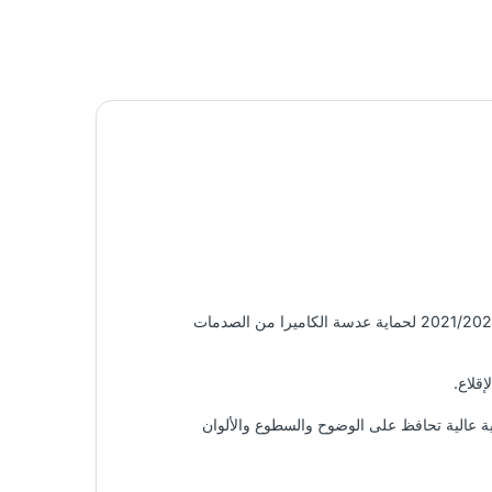
واقي الشاشة الزجاجي 9H مقاوم للخدوش ، ويلتصق تمامًا بجهاز iPad Pro مقاس 11 بوصة 2021/2020 و iPad Pro 12.9 بوصة 2021/2020 لحماية عدسة الكاميرا من الصدمات
قلاع.
ية عالية تحافظ على الوضوح والسطوع والألوان