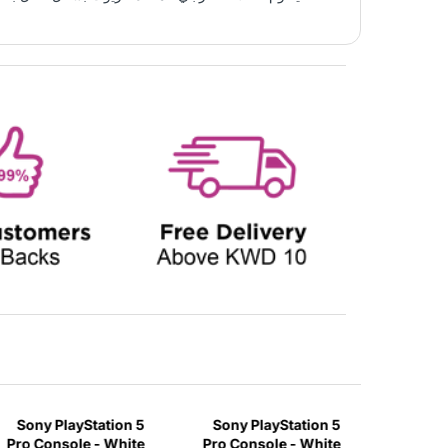
Sony PlayStation 5
Sony PlayStation 5
Sony 
Pro Console - White
Pro Console - White
Pro Co