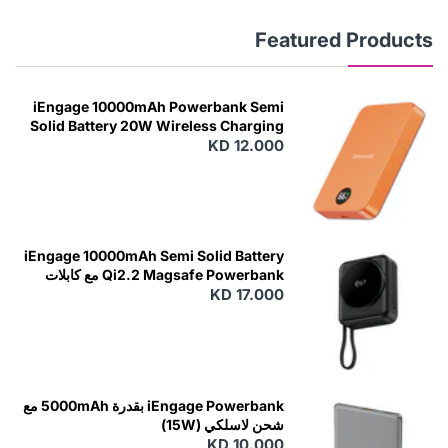
Featured Products
iEngage 10000mAh Powerbank Semi
Solid Battery 20W Wireless Charging
KD 12.000
N
E
W
iEngage 10000mAh Semi Solid Battery
Qi2.2 Magsafe Powerbank مع كابلات
مدمجة
KD 17.000
N
E
W
iEngage Powerbank بقدرة 5000mAh مع
شحن لاسلكي (15W)
KD 10.000