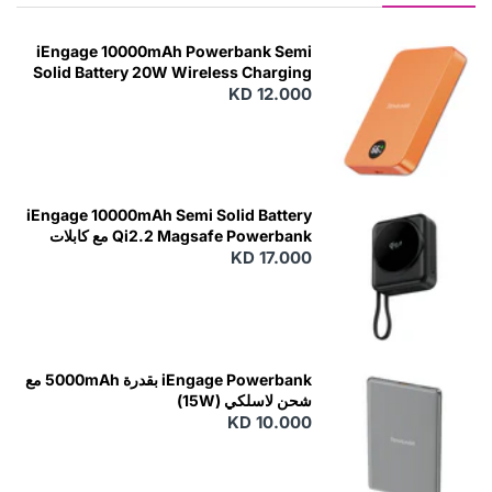
iEngage 10000mAh Powerbank Semi
Solid Battery 20W Wireless Charging
KD 12.000
N
E
W
iEngage 10000mAh Semi Solid Battery
Qi2.2 Magsafe Powerbank مع كابلات
مدمجة
KD 17.000
N
E
W
iEngage Powerbank بقدرة 5000mAh مع
شحن لاسلكي (15W)
KD 10.000
N