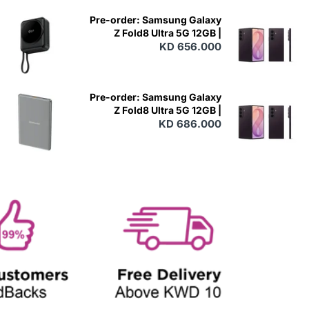
W
Pre-order: Samsung Galaxy
Z Fold8 Ultra 5G 12GB |
256GB - Violet Shadow
KD 656.000
N
E
W
Pre-order: Samsung Galaxy
Z Fold8 Ultra 5G 12GB |
512GB - Violet Shadow
KD 686.000
N
E
W