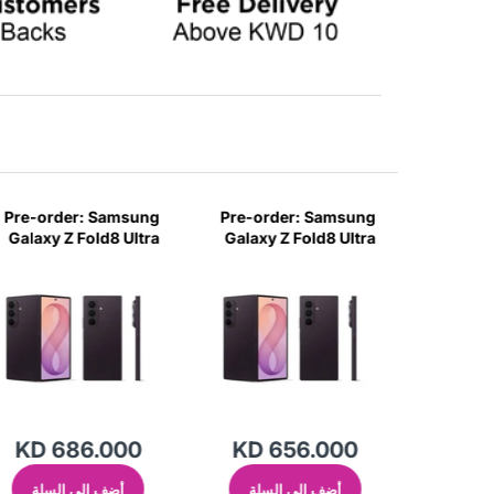
Pre-order: Samsung
Pre-order: Samsung
Pre-or
Galaxy Z Fold8 Ultra
Galaxy Z Fold8 Ultra
Gala
5G 12GB | 512GB -
5G 12GB | 256GB -
1
Violet Shadow
Violet Shadow
KD 686.000
KD 656.000
KD 
سلة
أضف إلى السلة
أضف إلى السلة