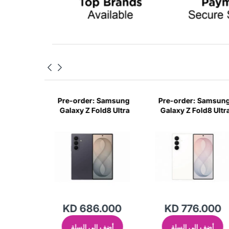
 Samsung
Pre-order: Samsung
Pre-order: Samsun
ld8 Ultra
Galaxy Z Fold8 Ultra
Galaxy Z Fold8 Ultr
 512GB -
5G 12GB | 512GB -
5G 16GB | 1TB 
Cream
Graphite
Crea
.000
KD 686.000
KD 776.000
أضف إلى السلة
أضف إلى السلة
أضف 