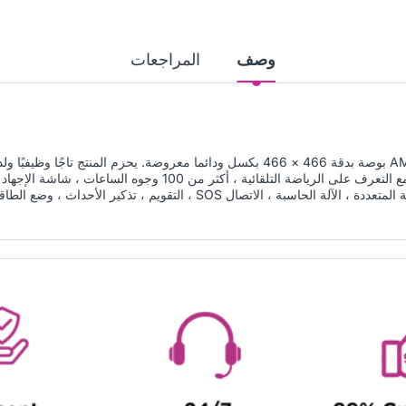
وصف
المراجعات
يأتي Fastrack Xtreme Pro مع شاشة AMOLED 1.43 بوصة بدقة 466 × 466 بكسل ودائما مع
الفصل مثل Sync Bt Calling ، 100+ رياضة أوضاع مع التعرف على الرياض