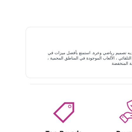
روضة. يحزم المنتج تاجًا وظيفيًا ولديه تصميم رياضي وعرة. استمتع بأفضل ميزات في
ة التلقائية ، أكثر من 100 وجوه الساعات ، شاشة الإجهاد التلقائي ، الألعاب الموجودة في المناطق المحمية ،