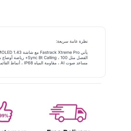
نظرة عامة سريعة:
مساعد صوت AI ، مقاومة المياه IP68 ، أنماط القائمة المتعددة ، الآلة الحاسبة ، الاتصال SOS ، التقويم ، تذكير الأحداث ، وضع الطاقة المنخفضة