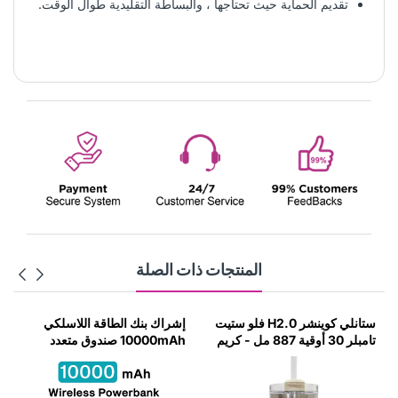
تقديم الحماية حيث تحتاجها ، والبساطة التقليدية طوال الوقت.
المنتجات ذات الصلة
إشراك بنك الطاقة اللاسلكي
ستانلي كوينشر H2.0 فلو ستيت
10000mAh صندوق متعدد
تامبلر 30 أوقية 887 مل - رماد
الوظائف (PD 20W)
(النسخة الآسيوية)