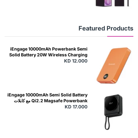
Featured Products
iEngage 10000mAh Powerbank Semi
Solid Battery 20W Wireless Charging
KD 12.000
N
E
W
iEngage 10000mAh Semi Solid Battery
Qi2.2 Magsafe Powerbank مع كابلات
مدمجة
KD 17.000
N
E