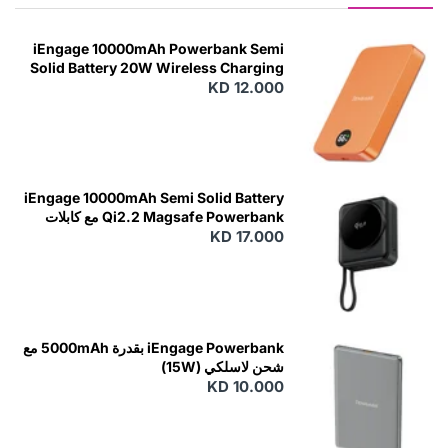
iEngage 10000mAh Powerbank Semi
Solid Battery 20W Wireless Charging
KD 12.000
N
E
W
iEngage 10000mAh Semi Solid Battery
Qi2.2 Magsafe Powerbank مع كابلات
مدمجة
KD 17.000
N
E
W
iEngage Powerbank بقدرة 5000mAh مع
شحن لاسلكي (15W)
KD 10.000
N